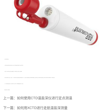
CTD仪测温注意事项:
1) 释放仪器应在迎风舷,避免仪器压人船底。观测位置应避开机舱排污口及其他污染源。
2)探头出入水时应特别注意防止和船体碰撞。在浅水站作业时,还应防止仪器触底。
3)利用CTD测水温时,每天至少应选择-一个比较均匀的水层与颠倒温度表的测量结果比对一次。如发现CTD的测量结果达不到所要求的准确度,应及时检查仪器,必要时更换仪器传感器,并应将比对和现场标定的详细情况记人观测值班日志。
4) CTD 的传感器应保持清洁。每次观测完毕.须冲洗干净,不能残留盐粒和污物。探头应
放置在阴凉处,切忌曝晒。
上一篇：
如何使用CTD温盐深仪进行定点测温
下一篇：
如何用XCTD进行走航温盐深测量