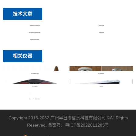
技术文章
CTD温盐深剖面仪在海洋调查中的作用
如何用波浪浮标测波
如何用走航ADCP声学多普勒流速剖面仪测流
浮标潜标如何测流
如何用漂流浮标或海流计观测海流
相关仪器
ISM-2001电磁海流计传感器
国产CTD温盐深剖面仪
国产走航五波束ADCP
直读式海流计
​ 意大利Idronaut 310高精度CTD温盐深仪
Copyright 2015-2032
广州半日潮信息科技有限公司
©All Rights
Reserved. 备案号：
粤ICP备2022011285号